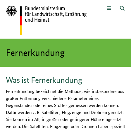
Zum Seiteninhalt
Zur Suche
Zur Hauptnavigation
Zur Metanavigation
Zur Fußnavigation
Menü
Suc
Hier beginnt der Hauptinhalt dieser Seite
Fernerkundung
Was ist Fernerkundung
Fernerkundung bezeichnet die Methode, wie insbesondere aus
großer Entfernung verschiedene Parameter eines
Gegenstandes oder eines Stoffes gemessen werden können.
Dafür werden z. B. Satelliten, Flugzeuge und Drohnen genutzt.
Sie können im All, in großer oder geringerer Höhe eingesetzt
werden. Die Satelliten, Flugzeuge oder Drohnen haben speziell