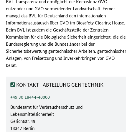
BVL Transparenz und ermöglicht die Koexistenz GVO
nutzender und GVO vermeidender Landwirtschaft. Ferner
managt das BVL für Deutschland den internationalen
Informationsaustausch über GVO im
Biosafety Clearing House
.
Beim BVL ist zudem die Geschäftsstelle der Zentralen
Kommission für die Biologische Sicherheit eingerichtet, die die
Bundesregierung und die Bundesländer bei der
Sicherheitsbewertung gentechnischer Arbeiten, gentechnischer
Anlagen, von Freisetzung und Inverkehrbringen von GVO
berät.
KONTAKT - ABTEILUNG GENTECHNIK
Telefonnummer:
+49 30 18444-40000
Behörde:
Bundesamt für Verbraucherschutz und
Lebensmittelsicherheit
Straße/Hausnummer:
Gerichtstr. 49
Postleitzahl/Ort:
13347 Berlin