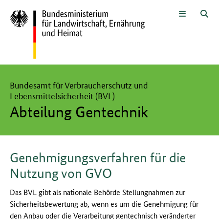
Zum Seiteninhalt
Zur Suche
Zur Hauptnavigation
Zur Metanavigation
Zur Unternavigation
Zur Fußnavigation
Menü
Suc
Hier beginnt der Hauptinhalt dieser Seite
Bundesamt für Verbraucherschutz und
Lebensmittelsicherheit (BVL)
Abteilung Gentechnik
Genehmigungsverfahren für die
Nutzung von GVO
Das BVL gibt als nationale Behörde Stellungnahmen zur
Sicherheitsbewertung ab, wenn es um die Genehmigung für
den Anbau oder die Verarbeitung gentechnisch veränderter